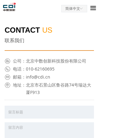
网站首页
끀
简体中文
ꀅ
Handle标识解析服务
CONTACT
US
数字资源管理
联系我们
Handle成功案例
公司：
北京中数创新科技股份有限公司
资源管理案例
电话：
010-62160695
新闻中心
邮箱：
info@cdi.cn
地址：
北京市石景山区鲁谷路74号瑞达大
关于我们
厦F913
联系我们